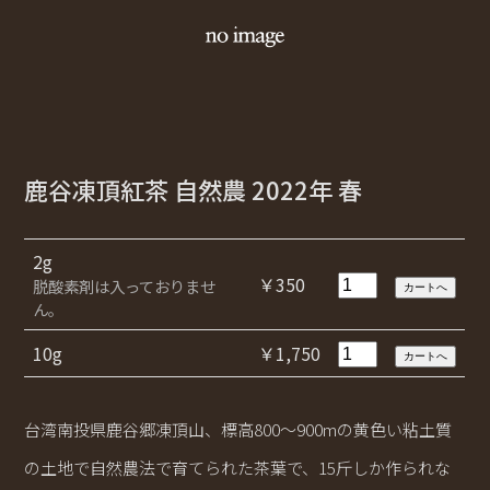
鹿谷凍頂紅茶 自然農 2022年 春
2g
￥350
脱酸素剤は入っておりませ
ん。
10g
￥1,750
台湾南投県鹿谷郷凍頂山、標高800～900mの黄色い粘土質
の土地で自然農法で育てられた茶葉で、15斤しか作られな