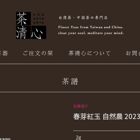
在庫僅少
春芽紅玉 自然農 202
2g